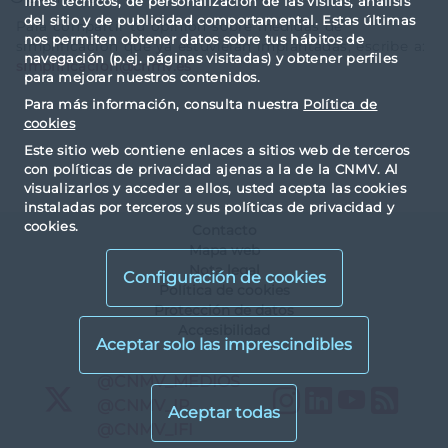
fines técnicos, de personalización de las visitas, análisis
del sitio y de publicidad comportamental. Estas últimas
Para compartir tu opinión sobre medidas de
nos permiten obtener datos sobre tus hábitos de
simplificación que ya estuvieran implantadas, escribe a:
navegación (p.ej. páginas visitadas) y obtener perfiles
simplificacion@cnmv.es
para mejorar nuestros contenidos.
Para más información, consulta nuestra
Política de
cookies
Este sitio web contiene enlaces a sitios web de terceros
con políticas de privacidad ajenas a la de la CNMV. Al
visualizarlos y acceder a ellos, usted acepta las cookies
instaladas por terceros y sus políticas de privacidad y
cookies.
Contacto
Mapa web
Nota legal
Configuración de cookies
Política de cookies
Protección de datos
Accesibilidad
X
@CNMV_MEDIOS
Instagram
LinkedIn
YouTu
RS
X
@CNMV_IP
X
@CNMV_IFI