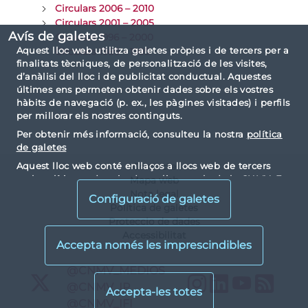
Circulars 2006 – 2010
Circulars 2001 – 2005
Avís de galetes
Circulars 1996 – 2000
Aquest lloc web utilitza galetes pròpies i de tercers per a
Circulars 1989 – 1995
finalitats tècniques, de personalització de les visites,
d’anàlisi del lloc i de publicitat conductual. Aquestes
últimes ens permeten obtenir dades sobre els vostres
hàbits de navegació (p. ex., les pàgines visitades) i perfils
per millorar els nostres continguts.
Per obtenir més informació, consulteu la nostra
política
de galetes
Aquest lloc web conté enllaços a llocs web de tercers
Contacte
amb polítiques de privadesa alienes a la de la CNMV. En
Mapa web
visualitzar-los i accedir-hi, accepteu les galetes
Nota legal
Configuració de galetes
instal·lades per tercers i les seves polítiques de privadesa
Política de galetes
i galetes.
Proteccio de dades
Accessibilitat
X
@CNMV_MEDIOS
Instagram
LinkedIn
YouTu
RS
X
@CNMV_IP
X
@CNMV_IFI