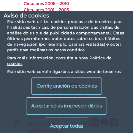
Circulares 2006 – 2010
Circulares 2001 – 2005
Aviso de cookies
Circulares 1996 – 2000
Este sitio web utiliza cookies propias e de terceiros para
Circulares 1989 – 1995
finalidades técnicas, de personalización das visitas, de
análise do sitio e de publicidade comportamental. Estas
últimas permítennos obter datos sobre os teus hábitos
de navegación (por exemplo, páxinas visitadas) e obter
perfís para mellorar os nosos contidos.
Para máis información, consulta a nosa
Política de
cookies
Este sitio web contén ligazóns a sitios web de terceiros
Contacto
con políticas de privacidade alleas á da CNMV. Ao
Mapa web
visualizalos e acceder a eles, vostede acepta as cookies
Nota legal
Configuración de cookies
instaladas por terceiros e as súas políticas de privacidade
Política de cookies
e cookies.
Protección de datos
Accesibilidad
X
@CNMV_MEDIOS
Instagram
LinkedIn
YouTu
RS
X
@CNMV_IP
X
@CNMV_IFI