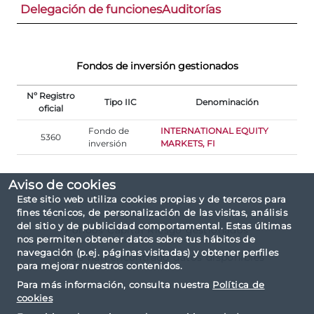
Delegación de funciones
Auditorías
Fondos de inversión gestionados
Nº Registro
Tipo IIC
Denominación
oficial
Fondo de
INTERNATIONAL EQUITY
5360
inversión
MARKETS, FI
Aviso de cookies
Este sitio web utiliza cookies propias y de terceros para
fines técnicos, de personalización de las visitas, análisis
del sitio y de publicidad comportamental. Estas últimas
Fondos Capital Riesgo gestionados
nos permiten obtener datos sobre tus hábitos de
navegación (p.ej. páginas visitadas) y obtener perfiles
No se han encontrado datos disponibles
para mejorar nuestros contenidos.
Para más información, consulta nuestra
Política de
cookies