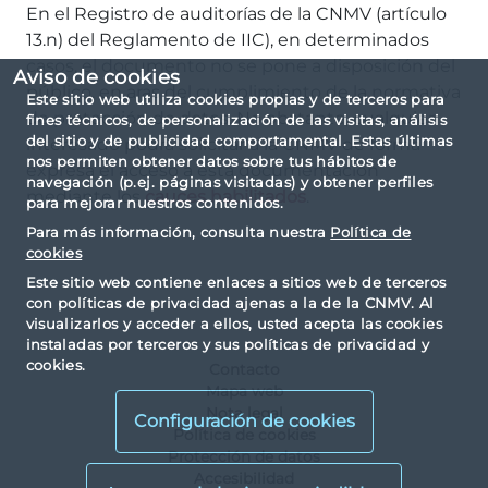
En el Registro de auditorías de la CNMV (artículo
13.n) del Reglamento de IIC), en determinados
casos, el documento no se pone a disposición del
Aviso de cookies
público, en aras del cumplimiento de la normativa
Este sitio web utiliza cookies propias y de terceros para
de protección de datos. No obstante, cualquier
fines técnicos, de personalización de las visitas, análisis
del sitio y de publicidad comportamental. Estas últimas
interesado podrá solicitar a la CNMV de forma
nos permiten obtener datos sobre tus hábitos de
expresa el acceso a esta documentación
navegación (p.ej. páginas visitadas) y obtener perfiles
mediante los
cauces habilitados
.
para mejorar nuestros contenidos.
Para más información, consulta nuestra
Política de
cookies
Este sitio web contiene enlaces a sitios web de terceros
con políticas de privacidad ajenas a la de la CNMV. Al
visualizarlos y acceder a ellos, usted acepta las cookies
instaladas por terceros y sus políticas de privacidad y
cookies.
Contacto
Mapa web
Nota legal
Configuración de cookies
Política de cookies
Protección de datos
Accesibilidad