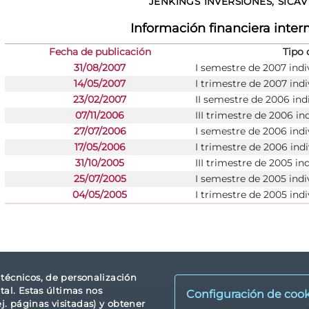
JENKINGS INVERSIONES, SICAV 
Información financiera inte
Fecha de publicación
Tipo 
31/08/2007
I semestre de 2007 indi
14/05/2007
I trimestre de 2007 indi
23/02/2007
II semestre de 2006 ind
07/11/2006
III trimestre de 2006 in
27/07/2006
I semestre de 2006 indi
17/05/2006
I trimestre de 2006 indi
31/10/2005
III trimestre de 2005 in
25/07/2005
I semestre de 2005 indi
04/05/2005
I trimestre de 2005 indi
s técnicos, de personalización
tal. Estas últimas nos
Configuración de cook
. páginas visitadas) y obtener