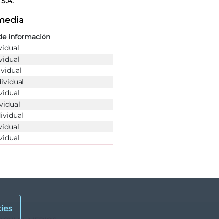
S.A.
rmedia
de información
vidual
vidual
ividual
dividual
vidual
vidual
dividual
vidual
vidual
ies