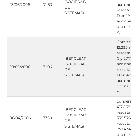
(SOCIEDAD
13/06/2006
7453
acciones
DE
rescatables
SISTEMAS)
D en 19.748
acciones
ordinarias 
A.
Conversión
12.225 acci
rescatables
IBERCLEAR
C y 27.777
(SOCIEDAD
acciones
10/05/2006
7404
DE
rescatables
SISTEMAS)
D en 40.00
acciones
ordinarias 
A.
conversión
417.858 acc
IBERCLEAR
rescatables
(SOCIEDAD
06/04/2006
7350
339.576 ac
DE
rescatables
SISTEMAS)
757.434 ac
ordinarias 