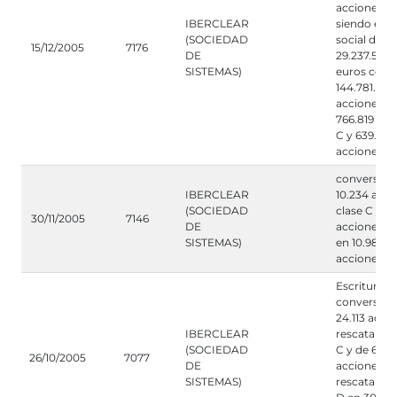
acciones cl
IBERCLEAR
siendo el ca
(SOCIEDAD
social de
15/12/2005
7176
DE
29.237.585,
SISTEMAS)
euros con
144.781.656
acciones A,
766.819 acc
C y 639.451
acciones D.
conversión
IBERCLEAR
10.234 acci
(SOCIEDAD
clase C y 7
30/11/2005
7146
DE
acciones cl
SISTEMAS)
en 10.984
acciones cl
Escritura d
conversion
24.113 acci
IBERCLEAR
rescatables
(SOCIEDAD
C y de 6.03
26/10/2005
7077
DE
acciones
SISTEMAS)
rescatables