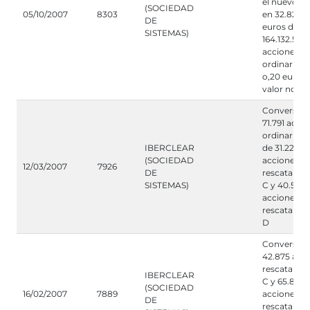
el nuevo ca
(SOCIEDAD
05/10/2007
8303
en 32.826.5
DE
euros divid
SISTEMAS)
164.132.539
acciones
ordinarias 
o,20 euros 
valor nomin
Conversión
71.791 acci
ordinarias 
IBERCLEAR
de 31.224
(SOCIEDAD
acciones
12/03/2007
7926
DE
rescatables
SISTEMAS)
C y 40.567
acciones
rescatables
D
Conversión
42.875 acc
rescatables
IBERCLEAR
C y 65.889
(SOCIEDAD
16/02/2007
7889
acciones
DE
rescatables