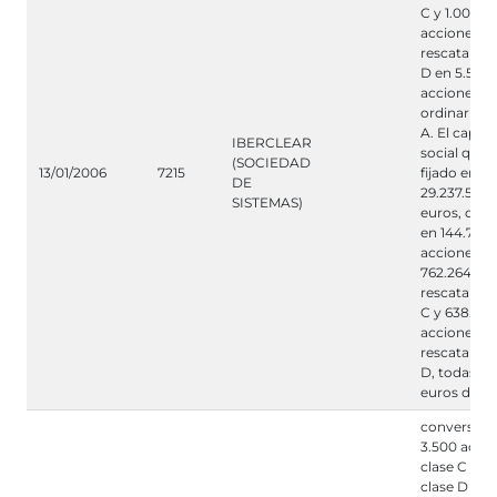
C y 1.000
acciones
rescatables
D en 5.555
acciones
ordinarias 
A. El capital
IBERCLEAR
social qued
(SOCIEDAD
13/01/2006
7215
fijado en
DE
29.237.585,
SISTEMAS)
euros, divi
en 144.787.2
acciones cl
762.264 ac
rescatables
C y 638.451
acciones
rescatables
D, todas de
euros de V
conversión
3.500 acci
clase C y 2
clase D en 