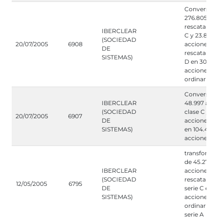
Conversión
276.805 ac
rescatables
IBERCLEAR
C y 23.847
(SOCIEDAD
20/07/2005
6908
acciones
DE
rescatables
SISTEMAS)
D en 300.6
acciones
ordinarias s
Conversión
IBERCLEAR
48.997 acc
(SOCIEDAD
clase C y 5
20/07/2005
6907
DE
acciones cl
SISTEMAS)
en 104.403
acciones cl
transforma
de 45.272
IBERCLEAR
acciones
(SOCIEDAD
rescatables
12/05/2005
6795
DE
serie C en
SISTEMAS)
acciones
ordinarias d
serie A