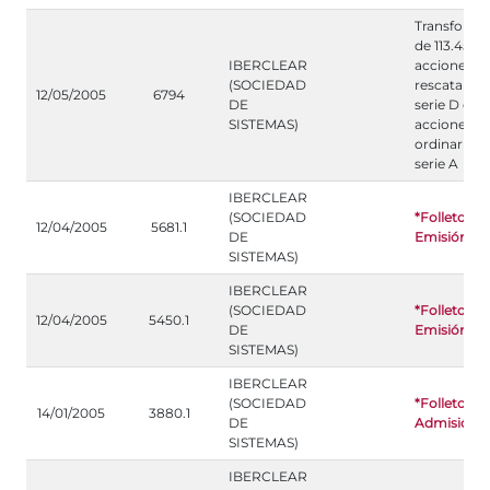
Transforma
de 113.455
IBERCLEAR
acciones
(SOCIEDAD
rescatables
12/05/2005
6794
DE
serie D en
SISTEMAS)
acciones
ordinarias d
serie A
IBERCLEAR
(SOCIEDAD
*Folleto de
12/04/2005
5681.1
DE
Emisión
SISTEMAS)
IBERCLEAR
(SOCIEDAD
*Folleto de
12/04/2005
5450.1
DE
Emisión
SISTEMAS)
IBERCLEAR
(SOCIEDAD
*Folleto de
14/01/2005
3880.1
DE
Admisión
SISTEMAS)
IBERCLEAR