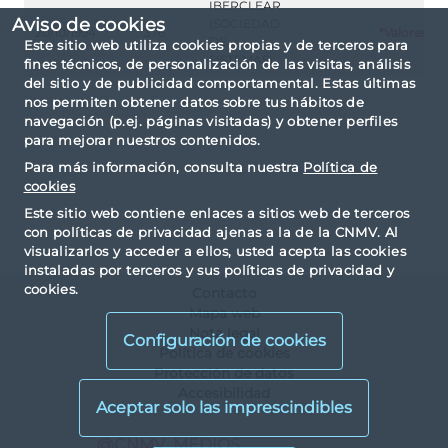
IBERCLEAR
Aviso de cookies
(SOCIEDAD
20/10/1994
376
*Valores
DE
Este sitio web utiliza cookies propias y de terceros para
SISTEMAS)
fines técnicos, de personalización de las visitas, análisis
del sitio y de publicidad comportamental. Estas últimas
nos permiten obtener datos sobre tus hábitos de
navegación (p.ej. páginas visitadas) y obtener perfiles
para mejorar nuestros contenidos.
Para más información, consulta nuestra
Política de
cookies
Este sitio web contiene enlaces a sitios web de terceros
con políticas de privacidad ajenas a la de la CNMV. Al
visualizarlos y acceder a ellos, usted acepta las cookies
instaladas por terceros y sus políticas de privacidad y
cookies.
Contacto
Mapa web
Nota legal
Configuración de cookies
Política de cookies
Protección de datos
Accesibilidad
X
@CNMV_MEDIOS