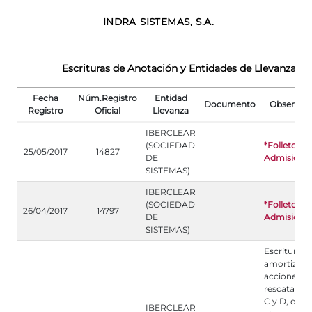
INDRA SISTEMAS, S.A.
Escrituras de Anotación y Entidades de Llevanza
Fecha
Núm.Registro
Entidad
Documento
Observac
Registro
Oficial
Llevanza
IBERCLEAR
(SOCIEDAD
*Folleto de
25/05/2017
14827
DE
Admisión
SISTEMAS)
IBERCLEAR
(SOCIEDAD
*Folleto de
26/04/2017
14797
DE
Admisión
SISTEMAS)
Escritura d
amortizaci
acciones
rescatables
C y D, que
IBERCLEAR