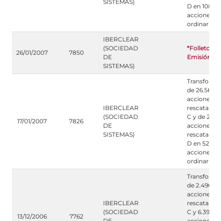
SISTEMAS)
D en 108.7
acciones
ordinarias 
IBERCLEAR
(SOCIEDAD
*Folleto de
26/01/2007
7850
DE
Emisión
SISTEMAS)
Transforma
de 26.561
acciones
IBERCLEAR
rescatables
(SOCIEDAD
C y de 26.7
17/01/2007
7826
DE
acciones
SISTEMAS)
rescatables
D en 52.327
acciones
ordinarias 
Transforma
de 2.490
acciones
IBERCLEAR
rescatables
(SOCIEDAD
C y 6.390
13/12/2006
7762
DE
acciones