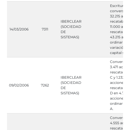
Escritura d
conversión
32.215 acci
IBERCLEAR
recatables 
(SOCIEDAD
11.000 acci
14/03/2006
7311
DE
rescatables
SISTEMAS)
43.215 acci
ordinarias A
variación d
capital soci
Conversión
3.471 accio
rescatables
IBERCLEAR
C y 1.232
(SOCIEDAD
acciones
09/02/2006
7262
DE
rescatables
SISTEMAS)
D en 4.703
acciones
ordinarias 
A.
Conversión
4.555 acci
rescatables