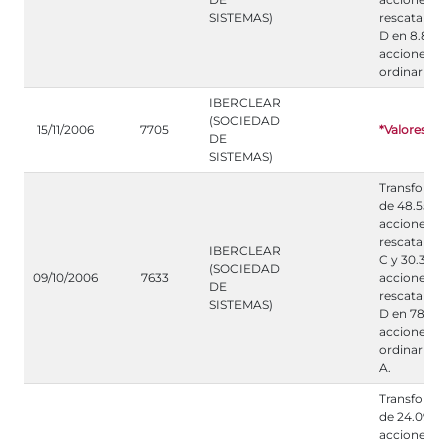
SISTEMAS)
rescatables
D en 8.880
acciones
ordinarias 
IBERCLEAR
(SOCIEDAD
15/11/2006
7705
*Valores
DE
SISTEMAS)
Transforma
de 48.554
acciones
rescatables
IBERCLEAR
C y 30.340
(SOCIEDAD
09/10/2006
7633
acciones
DE
rescatables
SISTEMAS)
D en 78.89
acciones
ordinarias 
A.
Transforma
de 24.098
acciones