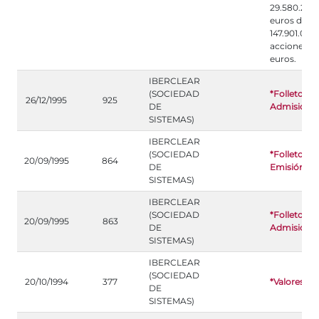
29.580.208
euros divid
147.901.044
acciones de
euros.
IBERCLEAR
(SOCIEDAD
*Folleto de
26/12/1995
925
DE
Admisión
SISTEMAS)
IBERCLEAR
(SOCIEDAD
*Folleto de
20/09/1995
864
DE
Emisión
SISTEMAS)
IBERCLEAR
(SOCIEDAD
*Folleto de
20/09/1995
863
DE
Admisión
SISTEMAS)
IBERCLEAR
(SOCIEDAD
20/10/1994
377
*Valores
DE
SISTEMAS)