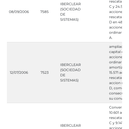
rescatables
IBERCLEAR
C y 24.596
(SOCIEDAD
08/09/2006
7585
acciones
DE
rescatables
SISTEMAS)
D en 48.69
acciones
ordinarias 
A.
ampliacion
capital en 1
acciones
ordinarias 
IBERCLEAR
amortizaci
(SOCIEDAD
12/07/2006
7523
15.571 acci
DE
rescatables 
SISTEMAS)
accion resc
D, como
consecuenc
su convers
Conversión
10.601 acci
rescatables
C y 9.147
IBERCLEAR
acciones