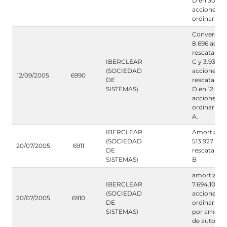
D en 30.152
acciones
ordinarias s
Conversión
8.696 acci
rescatables
IBERCLEAR
C y 3.932
(SOCIEDAD
acciones
12/09/2005
6990
DE
rescatables
SISTEMAS)
D en 12.628
acciones
ordinarias s
A.
IBERCLEAR
Amortizaci
(SOCIEDAD
513.927 acc
20/07/2005
6911
DE
rescatables
SISTEMAS)
B
amortizaci
IBERCLEAR
7.694.101
(SOCIEDAD
acciones
20/07/2005
6910
DE
ordinarias s
SISTEMAS)
por amorti
de autocar