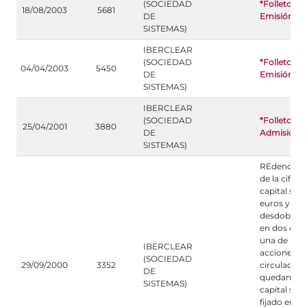
(SOCIEDAD
*Folleto de
18/08/2003
5681
DE
Emisión
SISTEMAS)
IBERCLEAR
(SOCIEDAD
*Folleto de
04/04/2003
5450
DE
Emisión
SISTEMAS)
IBERCLEAR
(SOCIEDAD
*Folleto de
25/04/2001
3880
DE
Admisión
SISTEMAS)
REdenomin
de la cifra d
capital soci
euros y
desdoblam
en dos de 
una de las
IBERCLEAR
acciones e
(SOCIEDAD
29/09/2000
3352
circulacion,
DE
quedando e
SISTEMAS)
capital soci
fijado en