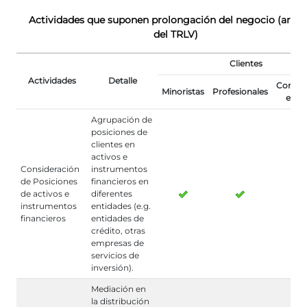
Actividades que suponen prolongación del negocio (art. 1
del TRLV)
Clientes
Actividades
Detalle
Contra
Minoristas
Profesionales
elegi
Agrupación de
posiciones de
clientes en
activos e
Consideración
instrumentos
de Posiciones
financieros en
de activos e
diferentes
instrumentos
entidades (e.g.
financieros
entidades de
crédito, otras
empresas de
servicios de
inversión).
Mediación en
la distribución