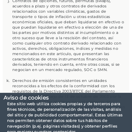
Contratos de opciones, futuros, permutas (swaps),
acuerdos a plazo y otros contratos de derivados
relacionados con variables climáticas, gastos de
transporte o tipos de inflación u otras estadísticas
económicas oficiales, que deban liquidarse en efectivo o
que puedan liquidarse en efectivo a elección de una de
las partes por motivos distintos al incumplimiento o a
otro suceso que lleve a la rescisión del contrato, así
como cualquier otro contrato derivado relacionado con
activos, derechos, obligaciones, índices y medidas no
mencionados en este artículo, que presentan las
características de otros instrumentos financieros
derivados, teniendo en cuenta, entre otras cosas, si se
negocian en un mercado regulado, SOC o SMN.
Derechos de emisión consistentes en unidades
reconocidas a los efectos de la conformidad con los
requisitos de la Directiva 2003/87/CE del Parlamento
Europeo y del Consejo de 13 de octubre de 2003 por la
Aviso de cookies
que se establece un régimen para el comercio de
Este sitio web utiliza cookies propias y de terceros para
derechos de emisión de gases de efecto invernadero en
fines técnicos, de personalización de las visitas, análisis
la Comunidad y por la que se modifica la Directiva
del sitio y de publicidad comportamental. Estas últimas
96/61/CE del Consejo.
nos permiten obtener datos sobre tus hábitos de
navegación (p.ej. páginas visitadas) y obtener perfiles
para mejorar nuestros contenidos.