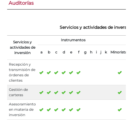
Auditorías
Servicios y actividades de inversión
Instrumentos
Servicios y
actividades de
a
b
c
d
e
f
g
h
i
j
k
Minoristas
inversión
Recepción y
transmisión de
órdenes de
clientes
Gestión de
carteras
Asesoramiento
en materia de
inversión