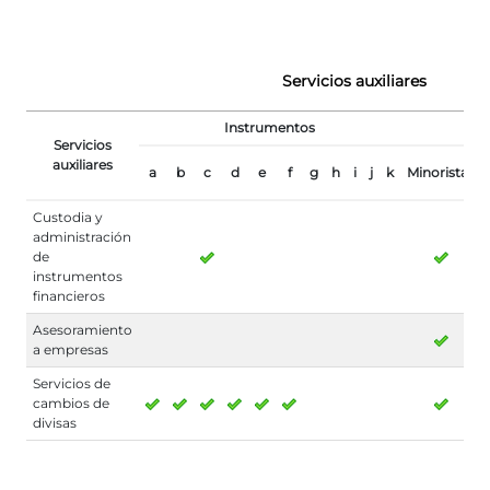
Servicios auxiliares
Instrumentos
Servicios
auxiliares
a
b
c
d
e
f
g
h
i
j
k
Minoristas
Custodia y
administración
de
instrumentos
financieros
Asesoramiento
a empresas
Servicios de
cambios de
divisas