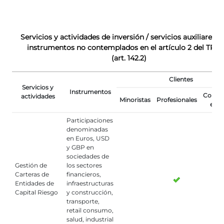
Servicios y actividades de inversión / servicios auxiliares s
instrumentos no contemplados en el artículo 2 del TRL
(art. 142.2)
Clientes
Servicios y
Instrumentos
Contra
actividades
Minoristas
Profesionales
eleg
Participaciones
denominadas
en Euros, USD
y GBP en
sociedades de
Gestión de
los sectores
Carteras de
financieros,
Entidades de
infraestructuras
Capital Riesgo
y construcción,
transporte,
retail consumo,
salud, industrial