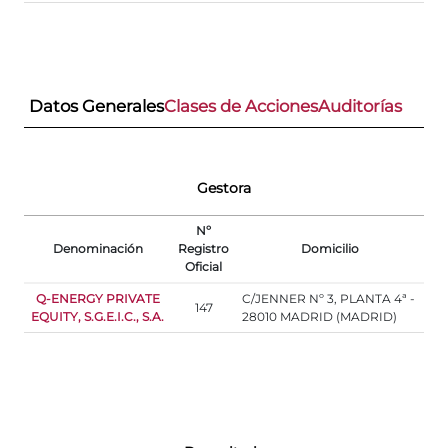
Datos Generales
Clases de Acciones
Auditorías
Gestora
Nº
Denominación
Registro
Domicilio
Oficial
Q-ENERGY PRIVATE
C/JENNER Nº 3, PLANTA 4ª -
147
EQUITY, S.G.E.I.C., S.A.
28010 MADRID (MADRID)