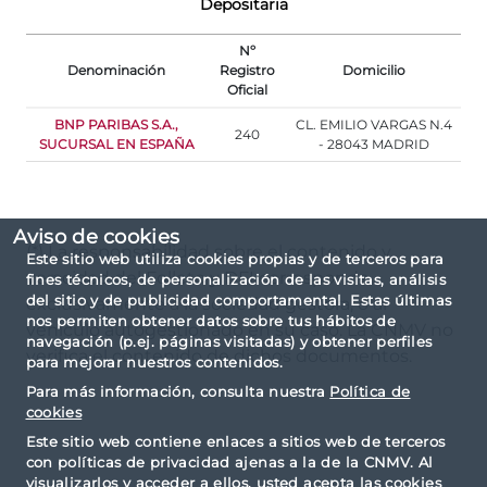
Depositaria
Nº
Denominación
Registro
Domicilio
Oficial
BNP PARIBAS S.A.,
CL. EMILIO VARGAS N.4
240
SUCURSAL EN ESPAÑA
- 28043 MADRID
Aviso de cookies
(*) La responsabilidad sobre el contenido y
Este sitio web utiliza cookies propias y de terceros para
veracidad del Folleto y DFI corresponde
fines técnicos, de personalización de las visitas, análisis
del sitio y de publicidad comportamental. Estas últimas
exclusivamente a la sociedad gestora, o al
nos permiten obtener datos sobre tus hábitos de
vehículo autogestionado en su caso. La CNMV no
navegación (p.ej. páginas visitadas) y obtener perfiles
verifica el contenido de dichos documentos.
para mejorar nuestros contenidos.
Para más información, consulta nuestra
Política de
cookies
Este sitio web contiene enlaces a sitios web de terceros
con políticas de privacidad ajenas a la de la CNMV. Al
visualizarlos y acceder a ellos, usted acepta las cookies