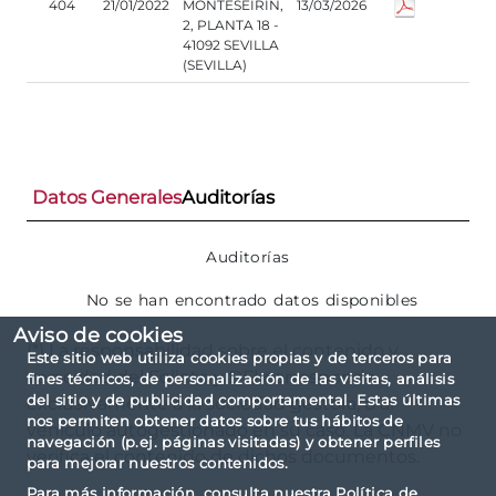
404
21/01/2022
MONTESEIRIN,
13/03/2026
2, PLANTA 18 -
41092 SEVILLA
(SEVILLA)
Datos Generales
Auditorías
Auditorías
No se han encontrado datos disponibles
Aviso de cookies
(*) La responsabilidad sobre el contenido y
Este sitio web utiliza cookies propias y de terceros para
veracidad del Folleto y DFI corresponde
fines técnicos, de personalización de las visitas, análisis
del sitio y de publicidad comportamental. Estas últimas
exclusivamente a la sociedad gestora, o al
nos permiten obtener datos sobre tus hábitos de
vehículo autogestionado en su caso. La CNMV no
navegación (p.ej. páginas visitadas) y obtener perfiles
verifica el contenido de dichos documentos.
para mejorar nuestros contenidos.
Para más información, consulta nuestra
Política de