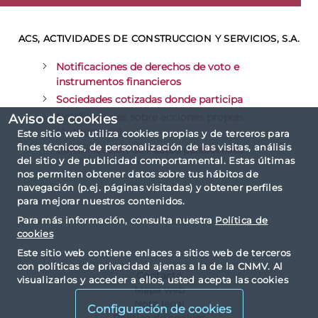
ACS, ACTIVIDADES DE CONSTRUCCION Y SERVICIOS, S.A.
Notificaciones de derechos de voto e
instrumentos financieros
Sociedades cotizadas donde participa
Notificaciones sobre acciones propias
Aviso de cookies
(Autocartera)
Este sitio web utiliza cookies propias y de terceros para
fines técnicos, de personalización de las visitas, análisis
Comunicación de Pactos parasociales
del sitio y de publicidad comportamental. Estas últimas
nos permiten obtener datos sobre tus hábitos de
navegación (p.ej. páginas visitadas) y obtener perfiles
para mejorar nuestros contenidos.
Para más información, consulta nuestra
Política de
cookies
Este sitio web contiene enlaces a sitios web de terceros
con políticas de privacidad ajenas a la de la CNMV. Al
Contacto
visualizarlos y acceder a ellos, usted acepta las cookies
Mapa web
instaladas por terceros y sus políticas de privacidad y
Nota legal
cookies.
Configuración de cookies