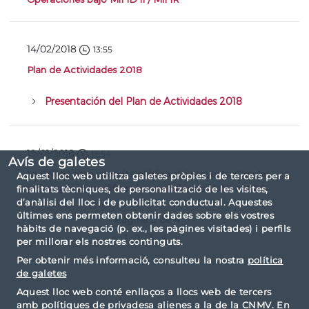
14/02/2018
13:55
Plan de Actividades 2018
Presentación del Plan de Actividades 2018
19/01/2018
13:54
Avís de galetes
La CNMV abre consulta pública del proyecto Circular
Aquest lloc web utilitza galetes pròpies i de tercers per a
por el que se modifican los modelos de IAGC e IARC
finalitats tècniques, de personalització de les visites,
d’anàlisi del lloc i de publicitat conductual. Aquestes
últimes ens permeten obtenir dades sobre els vostres
Página 3 de 4
hàbits de navegació (p. ex., les pàgines visitades) i perfils
«
1
2
3
4
»
per millorar els nostres continguts.
Per obtenir més informació, consulteu la nostra
política
de galetes
Aquest lloc web conté enllaços a llocs web de tercers
amb polítiques de privadesa alienes a la de la CNMV. En