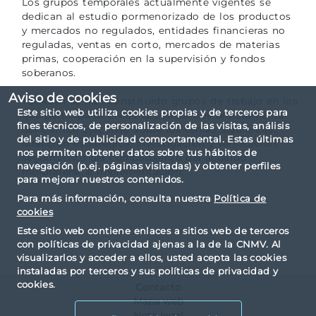
Los grupos temporales actualmente vigentes se
dedican al estudio pormenorizado de los productos
y mercados no regulados, entidades financieras no
reguladas, ventas en corto, mercados de materias
primas, cooperación en la supervisión y fondos
soberanos.
Aviso de cookies
También se han constituido grupos de trabajo en los
Este sitio web utiliza cookies propias y de terceros para
que participa la CNMV dependientes directamente
fines técnicos, de personalización de las visitas, análisis
del Comité Ejecutivo sobre los temas siguientes:
del sitio y de publicidad comportamental. Estas últimas
dirección estratégica, investigación y verificación,
nos permiten obtener datos sobre tus hábitos de
seguimiento del cumplimiento del acuerdo
navegación (p.ej. páginas visitadas) y obtener perfiles
multilateral, e implementación.
para mejorar nuestros contenidos.
Para más información, consulta nuestra
Política de
cookies
Este sitio web contiene enlaces a sitios web de terceros
con políticas de privacidad ajenas a la de la CNMV. Al
visualizarlos y acceder a ellos, usted acepta las cookies
instaladas por terceros y sus políticas de privacidad y
cookies.
Contacto
Mapa web
Nota legal