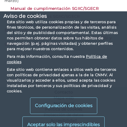
marzo)
Manual de cumplimentación SGIIC/SGECR
Aviso de cookies
Requisitos técnicos SGIIC/SGECR
Este sitio web utiliza cookies propias y de terceros para
Manual de cumplimentación de estados financieros
fines técnicos, de personalización de las visitas, análisis
ESI y grupos de ESI (diciembre 2021)
del sitio y de publicidad comportamental. Estas últimas
nos permiten obtener datos sobre tus hábitos de
Requisitos técnicos de estados financieros ESI y
navegación (p.ej. páginas visitadas) y obtener perfiles
grupos de ESI (diciembre 2021)
para mejorar nuestros contenidos.
Para más información, consulta nuestra
Política de
cookies
Este sitio web contiene enlaces a sitios web de terceros
con políticas de privacidad ajenas a la de la CNMV. Al
visualizarlos y acceder a ellos, usted acepta las cookies
instaladas por terceros y sus políticas de privacidad y
cookies.
Contacto
Mapa web
Nota legal
Configuración de cookies
Política de cookies
Protección de datos
Accesibilidad