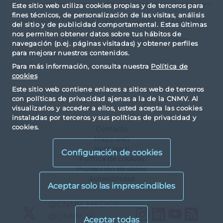
Este sitio web utiliza cookies propias y de terceros para
fines técnicos, de personalización de las visitas, análisis
Sucursales fuera del Espacio Económico Europeo
del sitio y de publicidad comportamental. Estas últimas
nos permiten obtener datos sobre tus hábitos de
No se han encontrado datos disponibles
navegación (p.ej. páginas visitadas) y obtener perfiles
para mejorar nuestros contenidos.
Para más información, consulta nuestra
Política de
cookies
Este sitio web contiene enlaces a sitios web de terceros
con políticas de privacidad ajenas a la de la CNMV. Al
visualizarlos y acceder a ellos, usted acepta las cookies
instaladas por terceros y sus políticas de privacidad y
cookies.
Contacto
Mapa web
Nota legal
Configuración de cookies
Política de cookies
Protección de datos
Accesibilidad
X
@CNMV_MEDIOS
Instagram
LinkedIn
YouTu
RS
X
@CNMV_IP