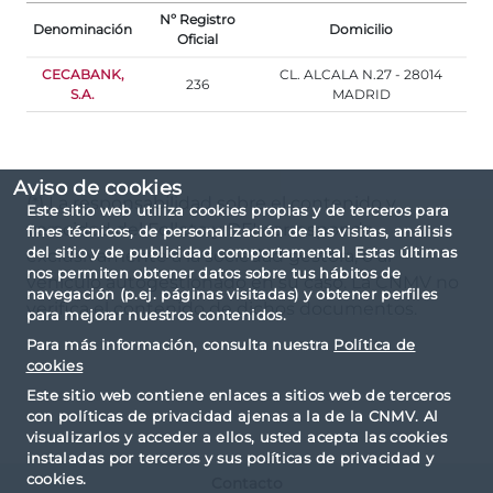
Nº Registro
Denominación
Domicilio
Oficial
CECABANK,
CL. ALCALA N.27 - 28014
236
S.A.
MADRID
Aviso de cookies
(*) La responsabilidad sobre el contenido y
Este sitio web utiliza cookies propias y de terceros para
veracidad del Folleto y DFI corresponde
fines técnicos, de personalización de las visitas, análisis
del sitio y de publicidad comportamental. Estas últimas
exclusivamente a la sociedad gestora, o al
nos permiten obtener datos sobre tus hábitos de
vehículo autogestionado en su caso. La CNMV no
navegación (p.ej. páginas visitadas) y obtener perfiles
verifica el contenido de dichos documentos.
para mejorar nuestros contenidos.
Para más información, consulta nuestra
Política de
cookies
Este sitio web contiene enlaces a sitios web de terceros
con políticas de privacidad ajenas a la de la CNMV. Al
visualizarlos y acceder a ellos, usted acepta las cookies
instaladas por terceros y sus políticas de privacidad y
cookies.
Contacto