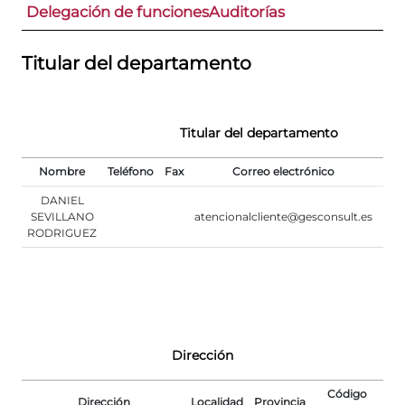
Delegación de funciones
Auditorías
Titular del departamento
Titular del departamento
Nombre
Teléfono
Fax
Correo electrónico
DANIEL
SEVILLANO
atencionalcliente@gesconsult.es
www
RODRIGUEZ
Dirección
Código
Dirección
Localidad
Provincia