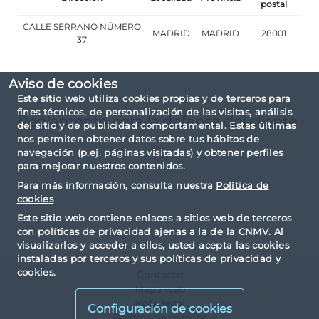
postal
CALLE SERRANO NÚMERO
MADRID
MADRID
28001
37
Aviso de cookies
Este sitio web utiliza cookies propias y de terceros para
fines técnicos, de personalización de las visitas, análisis
Reglamento para la defensa del cliente
del sitio y de publicidad comportamental. Estas últimas
nos permiten obtener datos sobre tus hábitos de
navegación (p.ej. páginas visitadas) y obtener perfiles
para mejorar nuestros contenidos.
Para más información, consulta nuestra
Política de
cookies
Este sitio web contiene enlaces a sitios web de terceros
con políticas de privacidad ajenas a la de la CNMV. Al
visualizarlos y acceder a ellos, usted acepta las cookies
instaladas por terceros y sus políticas de privacidad y
cookies.
Contacto
Mapa web
Nota legal
Configuración de cookies
Política de cookies