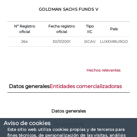
GOLDMAN SACHS FUNDS V
Nº Registro
Fecha registro
Tipo
País
oficial
oficial
IIC
264
30/11/2001
SICAV
LUXEMBURGO
Hechos relevantes
Datos generales
Entidades comercializadoras
Datos generales
Aviso de cookies
IIC Comunitaria
Este sitio web utiliza cookies propias y de terceros para
IIC Sujeto a la directiva 2009/65/CE
fines técnicos, de personalización de las visitas, análisis