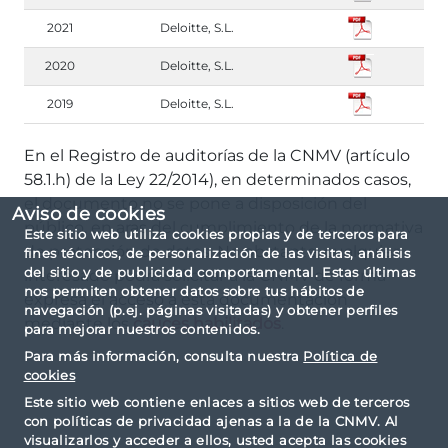
2021
Deloitte, S.L.
2020
Deloitte, S.L.
2019
Deloitte, S.L.
En el Registro de auditorías de la CNMV (artículo
58.1.h) de la Ley 22/2014), en determinados casos,
el documento no se pone a disposición del
Aviso de cookies
público, en aras del cumplimiento de la normativa
Este sitio web utiliza cookies propias y de terceros para
de protección de datos. No obstante, cualquier
fines técnicos, de personalización de las visitas, análisis
del sitio y de publicidad comportamental. Estas últimas
interesado podrá solicitar a la CNMV de forma
nos permiten obtener datos sobre tus hábitos de
expresa el acceso a esta documentación
navegación (p.ej. páginas visitadas) y obtener perfiles
mediante los
cauces habilitados
.
para mejorar nuestros contenidos.
Para más información, consulta nuestra
Política de
cookies
Este sitio web contiene enlaces a sitios web de terceros
con políticas de privacidad ajenas a la de la CNMV. Al
visualizarlos y acceder a ellos, usted acepta las cookies