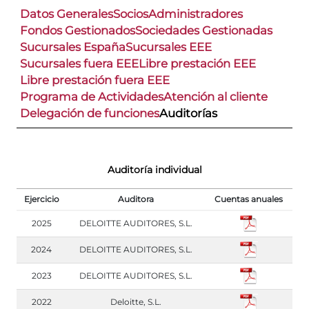
Datos Generales
Socios
Administradores
Fondos Gestionados
Sociedades Gestionadas
Sucursales España
Sucursales EEE
Sucursales fuera EEE
Libre prestación EEE
Libre prestación fuera EEE
Programa de Actividades
Atención al cliente
Delegación de funciones
Auditorías
Auditoría individual
Ejercicio
Auditora
Cuentas anuales
2025
DELOITTE AUDITORES, S.L.
2024
DELOITTE AUDITORES, S.L.
2023
DELOITTE AUDITORES, S.L.
2022
Deloitte, S.L.