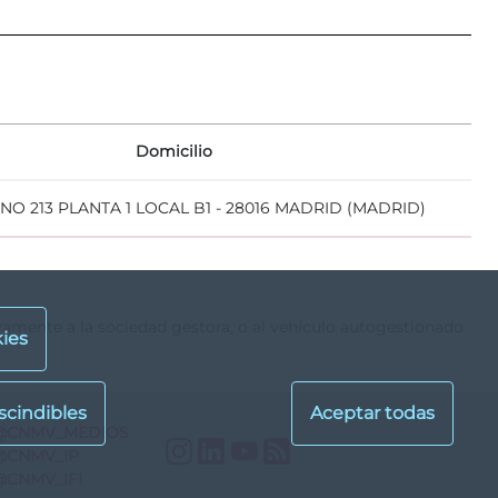
Domicilio
NO 213 PLANTA 1 LOCAL B1 - 28016 MADRID (MADRID)
ivamente a la sociedad gestora, o al vehículo autogestionado
ies
@CNMV_MEDIOS
Instagram
LinkedIn
YouTube
RSS
@CNMV_IP
@CNMV_IFI