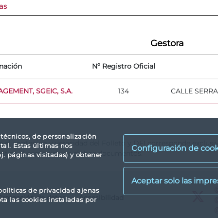
as
Gestora
nación
Nº Registro Oficial
EMENT, SGEIC, S.A.
134
CALLE SERRA
s técnicos, de personalización
re el contenido y veracidad del Folleto y DFI corresponde exclus
tal. Estas últimas nos
Configuración de cook
rifica el contenido de dichos documentos.
. páginas visitadas) y obtener
X
políticas de privacidad ajenas
Protección de datos
Accesibilidad
X
pta las cookies instaladas por
X