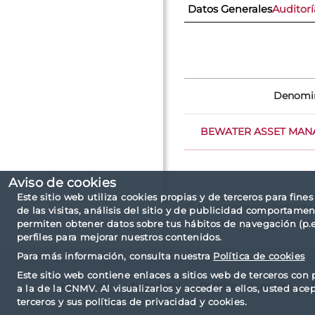
Datos Generales
Auditorí
Denomi
BEWATER ASSET MANAG
Aviso de cookies
Este sitio web utiliza cookies propias y de terceros para fine
(*) La responsabilidad sob
de las visitas, análisis del sitio y de publicidad comportamen
en su caso. La CNMV no ve
permiten obtener datos sobre tus hábitos de navegación (p.ej
perfiles para mejorar nuestros contenidos.
Para más información, consulta nuestra
Política de cookies
Este sitio web contiene enlaces a sitios web de terceros con 
Mapa web
Nota legal
Política de cookies
a la de la CNMV. Al visualizarlos y acceder a ellos, usted ace
terceros y sus políticas de privacidad y cookies.