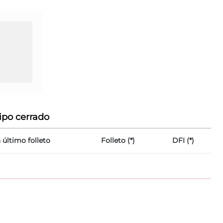
ipo cerrado
 último folleto
Folleto (*)
DFI (*)