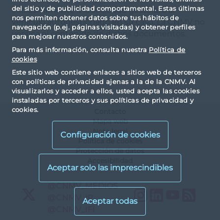
del sitio y de publicidad comportamental. Estas últimas
exclusivamente a la sociedad gestora, o al
nos permiten obtener datos sobre tus hábitos de
vehículo autogestionado en su caso. La CNMV no
navegación (p.ej. páginas visitadas) y obtener perfiles
verifica el contenido de dichos documentos.
para mejorar nuestros contenidos.
Para más información, consulta nuestra
Política de
cookies
Este sitio web contiene enlaces a sitios web de terceros
con políticas de privacidad ajenas a la de la CNMV. Al
visualizarlos y acceder a ellos, usted acepta las cookies
instaladas por terceros y sus políticas de privacidad y
cookies.
Contacto
Mapa web
Nota legal
Configuración de cookies
Política de cookies
Protección de datos
Accesibilidad
X
@CNMV_MEDIOS
Instagram
LinkedIn
YouTu
RS
X
@CNMV_IP
X
@CNMV_IFI