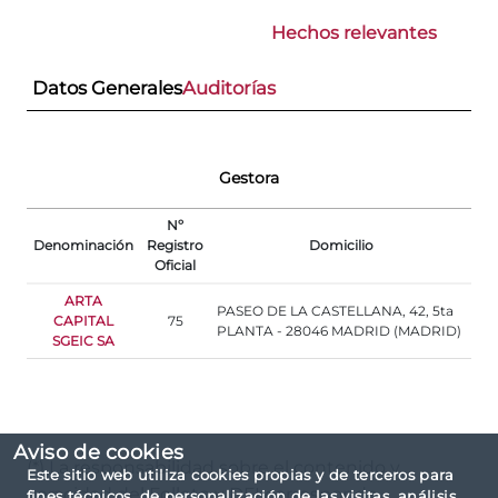
Hechos relevantes
Datos Generales
Auditorías
Gestora
Nº
Denominación
Registro
Domicilio
Oficial
ARTA
PASEO DE LA CASTELLANA, 42, 5ta
CAPITAL
75
PLANTA - 28046 MADRID (MADRID)
SGEIC SA
Aviso de cookies
(*) La responsabilidad sobre el contenido y
Este sitio web utiliza cookies propias y de terceros para
veracidad del Folleto y DFI corresponde
fines técnicos, de personalización de las visitas, análisis