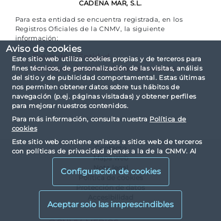
CADENA MAR, S.L.
Para esta entidad se encuentra registrada, en los
Registros Oficiales de la CNMV, la siguiente
información:
Aviso de cookies
Datos de la Entidad
Este sitio web utiliza cookies propias y de terceros para
Escrituras de anotaciones en cuenta
fines técnicos, de personalización de las visitas, análisis
del sitio y de publicidad comportamental. Estas últimas
nos permiten obtener datos sobre tus hábitos de
navegación (p.ej. páginas visitadas) y obtener perfiles
para mejorar nuestros contenidos.
Para más información, consulta nuestra
Política de
cookies
Este sitio web contiene enlaces a sitios web de terceros
Contacto
con políticas de privacidad ajenas a la de la CNMV. Al
Mapa web
visualizarlos y acceder a ellos, usted acepta las cookies
Nota legal
instaladas por terceros y sus políticas de privacidad y
Configuración de cookies
Política de cookies
cookies.
Protección de datos
Accesibilidad