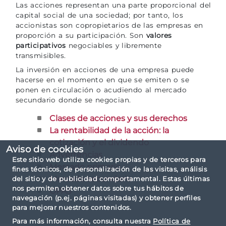
Las acciones representan una parte proporcional del
capital social de una sociedad; por tanto, los
accionistas son copropietarios de las empresas en
proporción a su participación. Son
valores
participativos
negociables y libremente
transmisibles.
La inversión en acciones de una empresa puede
hacerse en el momento en que se emiten o se
ponen en circulación o acudiendo al mercado
secundario donde se negocian.
Clases de acciones y sus derechos
La rentabilidad de la acción: la
cotización y el dividendo
Aviso de cookies
Advertencias
Este sitio web utiliza cookies propias y de terceros para
Mercado primario
fines técnicos, de personalización de las visitas, análisis
Mercado secundario
del sitio y de publicidad comportamental. Estas últimas
nos permiten obtener datos sobre tus hábitos de
OPAS
navegación (p.ej. páginas visitadas) y obtener perfiles
para mejorar nuestros contenidos.
Para más información, consulta nuestra
Política de