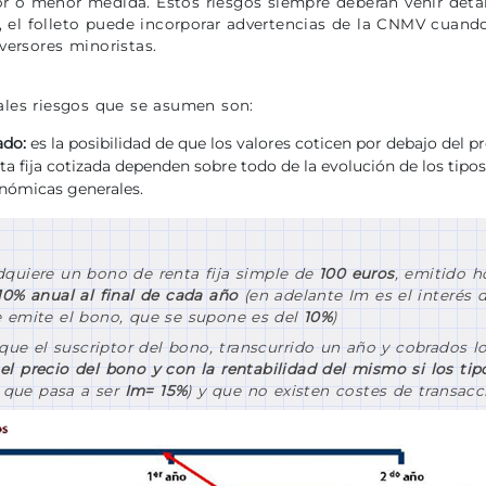
r o menor medida. Estos riesgos siempre deberán venir detal
 el folleto puede incorporar advertencias de la CNMV cuando
nversores minoristas.
pales riesgos que se asumen son:
ado:
es la posibilidad de que los valores coticen por debajo del 
nta fija cotizada dependen sobre todo de la evolución de los tipos
nómicas generales.
dquiere un bono de renta fija simple de
100 euros
, emitido 
 10% anual al final de cada año
(en adelante Im es el interés 
e emite el bono, que se supone es del
10%
)
e el suscriptor del bono, transcurrido un año y cobrados lo
el precio del bono y con la rentabilidad del mismo si los ti
que pasa a ser
Im= 15%
) y que no existen costes de transacc