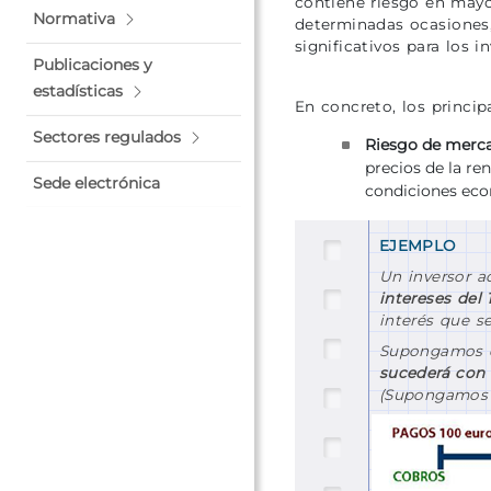
contiene riesgo en mayo
Normativa
determinadas ocasiones,
significativos para los i
Publicaciones y
estadísticas
En concreto, los princi
Sectores regulados
Riesgo de merc
precios de la re
Sede electrónica
condiciones eco
EJEMPLO
Un inversor a
intereses del
interés que s
Supongamos qu
sucederá con 
(Supongamos 