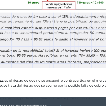
 interés de mercado
Im
pasa a ser el
15%
, indudablemente ning
onar un rendimiento del 10% si tiene la posibilidad de adquir
é cantidad estarán dispuestos a pagar por ese título?
Deberá
a hasta el vencimiento) proporcione al comprador 110 euros.
 luego X= 110 / 1,15 = 95,65 euros
le darán al inversor por el bon
riación en la rentabilidad total? Si el inversor invierte 100 e
 el bono 95,65 euros. Ha recibido en un año (10+ 95,65 = 105,
s aumentos del tipo de Im (entre otros factores) proporcionar
ez:
es el riesgo de que no se encuentre contrapartida en el merca
o:
se trata del riesgo que se asume por la posible falta de cobro d
s aspectos, podemos diferenciar entre productos de:
s técnicos, de personalización