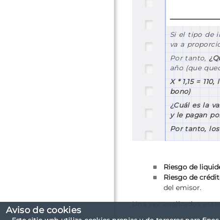
Si el tipo de
va a proporci
Por tanto,
¿Qu
año (que qued
X * 1,15 = 110,
bono
)
¿Cuál es la va
y le pagan por
Por tanto, lo
Riesgo de liquid
Riesgo de crédit
del emisor.
Una vez analizados esto
Aviso de cookies
Este sitio web utiliza cookies propias y de terceros para fine