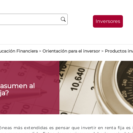
Inversores
ucación Financiera
>
Orientación para el inversor
>
Productos in
 asumen al
ja?
óneas más extendidas es pensar que invertir en renta fija es i