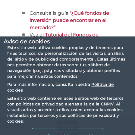
Consulte la guía
"¿Qué fondos de
inversión puede encontrar en el
mercado?”
Vea el
Tutorial del Fondos de
Aviso de cookies
inversión
Este sitio web utiliza cookies propias y de terceros para
Consulte la
Guía de fondos de
fines técnicos, de personalización de las visitas, análisis
inversión
del sitio y de publicidad comportamental. Estas últimas
Puede buscar palabras en el
nos permiten obtener datos sobre tus hábitos de
diccionario de fondos de inversión
navegación (p.ej. páginas visitadas) y obtener perfiles
para mejorar nuestros contenidos.
Para más información, consulta nuestra
Política de
cookies
Este sitio web contiene enlaces a sitios web de terceros
con políticas de privacidad ajenas a la de la CNMV. Al
visualizarlos y acceder a ellos, usted acepta las cookies
instaladas por terceros y sus políticas de privacidad y
cookies.
Contacto
Mapa web
Nota legal