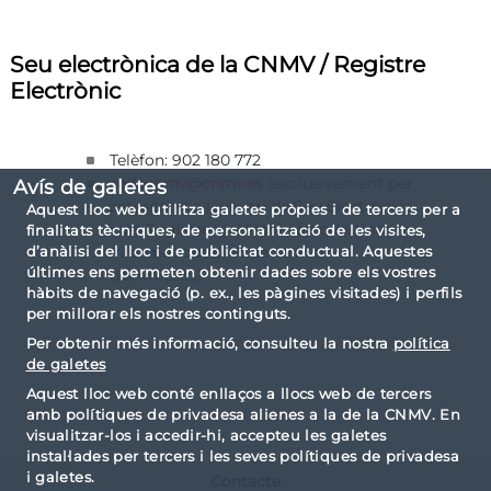
Seu electrònica de la CNMV / Registre
Electrònic
Telèfon: 902 180 772
(exclusivament per
sedecnmv@cnmv.es
Avís de galetes
assessorar a l´usuari de Seu Electrònica
Aquest lloc web utilitza galetes pròpies i de tercers per a
i del Registre electrònic en qüestions
finalitats tècniques, de personalització de les visites,
d’anàlisi del lloc i de publicitat conductual. Aquestes
informàtiques, no per enviar
últimes ens permeten obtenir dades sobre els vostres
documents)
hàbits de navegació (p. ex., les pàgines visitades) i perfils
per millorar els nostres continguts.
Per obtenir més informació, consulteu la nostra
política
de galetes
Aquest lloc web conté enllaços a llocs web de tercers
amb polítiques de privadesa alienes a la de la CNMV. En
visualitzar-los i accedir-hi, accepteu les galetes
instal·lades per tercers i les seves polítiques de privadesa
i galetes.
Contacte