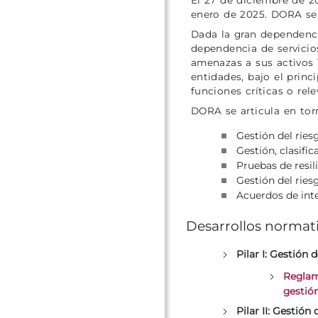
enero de 2025. DORA se 
Dada la gran dependencia
dependencia de servicios
amenazas a sus activos T
entidades, bajo el princ
funciones críticas o rel
DORA se articula en torn
Gestión del ries
Gestión, clasifi
Pruebas de resili
Gestión del ries
Acuerdos de int
Desarrollos normativ
Pilar I: Gestión 
Reglam
gestión
Pilar II: Gestión