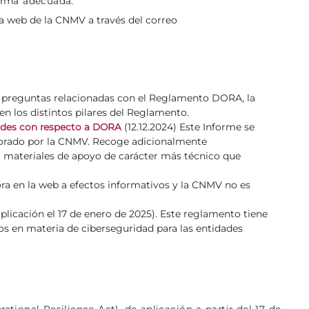
orma adecuada.
na web de la CNMV a través del correo
n preguntas relacionadas con el Reglamento DORA, la
 los distintos pilares del Reglamento.
(12.12.2024) Este Informe se
idades con respecto a DORA
laborado por la CNMV. Recoge adicionalmente
a materiales de apoyo de carácter más técnico que
ora en la web a efectos informativos y la CNMV no es
licación el 17 de enero de 2025). Este reglamento tiene
os en materia de ciberseguridad para las entidades
ational Resilience Act),
de aplicación a partir del
17 de