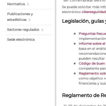
ser contemplada dentro 
Normativa
Se puede solicitar más inf
electrónico
cibersegurida
Publicaciones y
estadísticas
Legislación, guías
Sectores regulados
Preguntas frecu
implementación 
Sede electrónica
Informe sobre el
basa en el análi
recomendaciones
pueden resultar
Código de buen 
competente para
Reglamento sobre 
como objetivo re
financieras y su
Reglamento de Res
El 27 de diciembre de 2