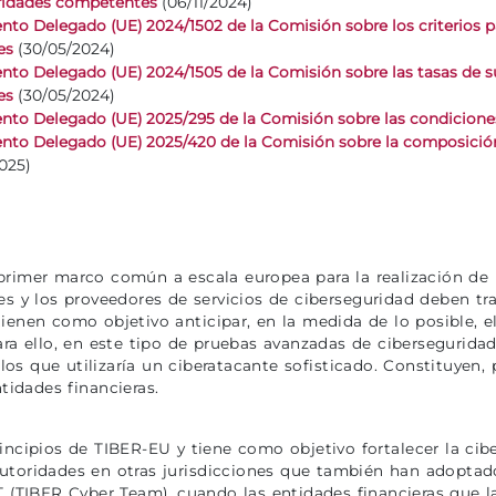
(06/11/2024)
oridades competentes
to Delegado (UE) 2024/1502 de la Comisión sobre los criterios pa
(30/05/2024)
es
to Delegado (UE) 2024/1505 de la Comisión sobre las tasas de sup
(30/05/2024)
es
to Delegado (UE) 2025/295 de la Comisión sobre las condiciones 
to Delegado (UE) 2025/420 de la Comisión sobre la composición
025)
primer marco común a escala europea para la realización de
es y los proveedores de servicios de ciberseguridad deben tra
ienen como objetivo anticipar, en la medida de lo posible, e
Para ello, en este tipo de pruebas avanzadas de cibersegurid
os que utilizaría un ciberatacante sofisticado. Constituyen,
ntidades financieras.
incipios de TIBER-EU y tiene como objetivo fortalecer la ciber
utoridades en otras jurisdicciones que también han adopta
T (TIBER Cyber Team), cuando las entidades financieras que l