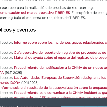
o europeo para la realización de pruebas de red-teaming.
. El propósito de esta 
plementación del marco operativo TIBER-ES
teaming bajo el esquema de requisitos de TIBER-ES.
icos y eventos
 sector:
Informe sobre sobre los incidentes graves relacionados co
 sector:
Guía operativa de reporte del registro de proveedores de
 sector:
Material de ayuda sobre el reporte del registro de prove
 sector:
Procedimiento de notificación a la CNMV de un nuevo acu
(19.11.2025)
RA
 sector:
Las Autoridades Europeas de Supervisión designan a los 
(19.11.2025)
lamento DORA
Informe sobre el resultado de la autoevaluación sobre la prepar
 sector:
Procedimiento para comunicar a la CNMV incidentes gra
 sector:
Anuncio de las AES sobre el calendario para recibir el 