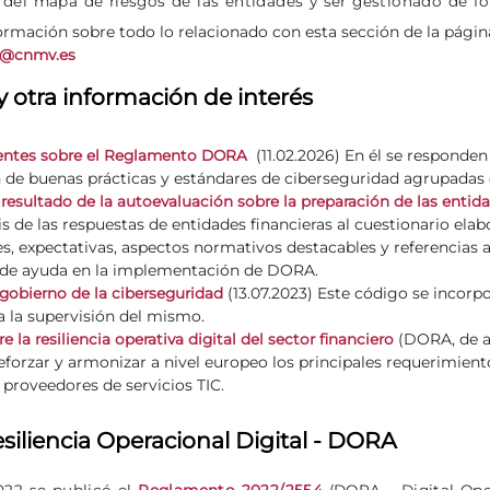
del mapa de riesgos de las entidades y ser gestionado de f
ormación sobre todo lo relacionado con esta sección de la pági
d@cnmv.es
 y otra información de interés
(11.02.2026) En él se responde
entes sobre el Reglamento DORA
de buenas prácticas y estándares de ciberseguridad agrupadas en
 resultado de la autoevaluación sobre la preparación de las ent
sis de las respuestas de entidades financieras al cuestionario e
, expectativas, aspectos normativos destacables y referencias 
 de ayuda en la implementación de DORA.
(13.07.2023) Este código se incorp
gobierno de la ciberseguridad
 la supervisión del mismo.
(DORA, de ap
la resiliencia operativa digital del sector financiero
forzar y armonizar a nivel europeo los principales requerimient
s proveedores de servicios TIC.
iliencia Operacional Digital - DORA
022 se publicó el
Reglamento 2022/2554
(DORA – Digital Oper