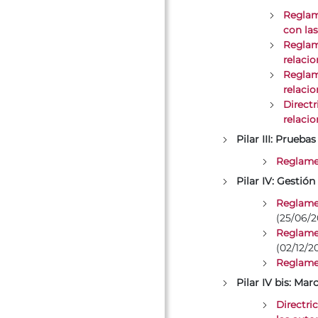
Reglame
con las
Reglam
relaci
Reglame
relaci
Direct
relacio
Pilar III: Pruebas
Reglamen
Pilar IV: Gestió
Reglamen
(25/06/2
Reglamen
(02/12/2
Reglamen
Pilar IV bis: Ma
Directri