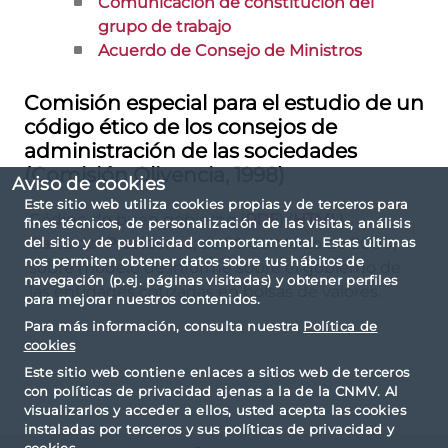
Comunicación de constitución del
grupo de trabajo
Acuerdo de Consejo de Ministros
Comisión especial para el estudio de un
código ético de los consejos de
administración de las sociedades
(Comisión Olivencia, 1998)
Aviso de cookies
Este sitio web utiliza cookies propias y de terceros para
Código de buen gobierno (
PDF
) (
HTML
)
fines técnicos, de personalización de las visitas, análisis
Carta del Presidente
, de 30 de Marzo de 2000,
del sitio y de publicidad comportamental. Estas últimas
nos permiten obtener datos sobre tus hábitos de
sobre modelo de informe sobre el gobierno de
navegación (p.ej. páginas visitadas) y obtener perfiles
las entidades cotizadas en bolsas de valores.
para mejorar nuestros contenidos.
Para más información, consulta nuestra
Política de
cookies
Este sitio web contiene enlaces a sitios web de terceros
con políticas de privacidad ajenas a la de la CNMV. Al
visualizarlos y acceder a ellos, usted acepta las cookies
instaladas por terceros y sus políticas de privacidad y