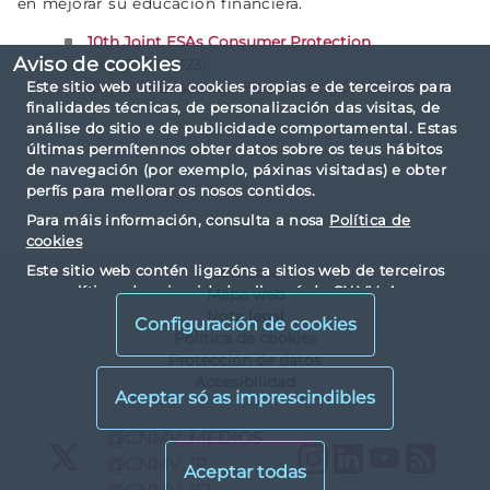
en mejorar su educación financiera.
10th Joint ESAs Consumer Protection
Aviso de cookies
(30/11/2023)
Day
Este sitio web utiliza cookies propias e de terceiros para
(02/10/2023)
Día de la Educación Financiera
finalidades técnicas, de personalización das visitas, de
análise do sitio e de publicidade comportamental. Estas
últimas permítennos obter datos sobre os teus hábitos
de navegación (por exemplo, páxinas visitadas) e obter
perfís para mellorar os nosos contidos.
Para máis información, consulta a nosa
Política de
cookies
Este sitio web contén ligazóns a sitios web de terceiros
Contacto
con políticas de privacidade alleas á da CNMV. Ao
Mapa web
visualizalos e acceder a eles, vostede acepta as cookies
Nota legal
Configuración de cookies
instaladas por terceiros e as súas políticas de privacidade
Política de cookies
e cookies.
Protección de datos
Accesibilidad
X
@CNMV_MEDIOS
Instagram
LinkedIn
YouTu
RS
X
@CNMV_IP
X