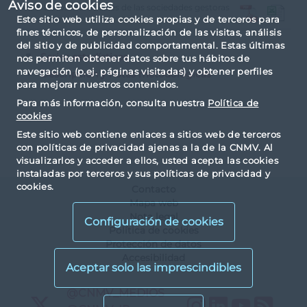
Aviso de cookies
A.2.3. Datos individuales de las sociedades gestoras
Este sitio web utiliza cookies propias y de terceros para
de cartera
fines técnicos, de personalización de las visitas, análisis
del sitio y de publicidad comportamental. Estas últimas
Series estadísticas
nos permiten obtener datos sobre tus hábitos de
navegación (p.ej. páginas visitadas) y obtener perfiles
Descripción y notas metodológicas
para mejorar nuestros contenidos.
Para más información, consulta nuestra
Política de
cookies
Este sitio web contiene enlaces a sitios web de terceros
con políticas de privacidad ajenas a la de la CNMV. Al
visualizarlos y acceder a ellos, usted acepta las cookies
instaladas por terceros y sus políticas de privacidad y
cookies.
Contacto
Mapa web
Nota legal
Configuración de cookies
Política de cookies
Protección de datos
Accesibilidad
X
@CNMV_MEDIOS
Instagram
LinkedIn
YouTu
RS