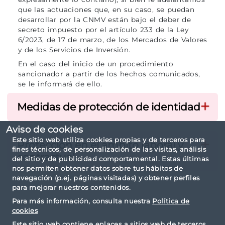
que las actuaciones que, en su caso, se puedan
desarrollar por la CNMV están bajo el deber de
secreto impuesto por el artículo 233 de la Ley
6/2023, de 17 de marzo, de los Mercados de Valores
y de los Servicios de Inversión.
En el caso del inicio de un procedimiento
sancionador a partir de los hechos comunicados,
se le informará de ello.
Medidas de protección de identidad
Aviso de cookies
Este sitio web utiliza cookies propias y de terceros para
Protección en el ámbito laboral y
fines técnicos, de personalización de las visitas, análisis
contractual
del sitio y de publicidad comportamental. Estas últimas
nos permiten obtener datos sobre tus hábitos de
navegación (p.ej. páginas visitadas) y obtener perfiles
para mejorar nuestros contenidos.
Para más información, consulta nuestra
Política de
cookies
Este sitio web contiene enlaces a sitios web de terceros