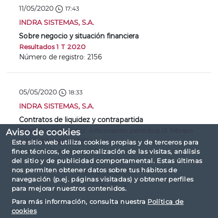
11/05/2020
17:43
INDRA SISTEMAS, S.A.
Sobre negocio y situación financiera
Resultados 1 T 2020
Número de registro: 2156
05/05/2020
18:33
INDRA SISTEMAS, S.A.
Contratos de liquidez y contrapartida
Contrato de liquidez: información periódica (3 febrero
Aviso de cookies
2020-30 abril 2020)
Este sitio web utiliza cookies propias y de terceros para
Número de registro: 1996
fines técnicos, de personalización de las visitas, análisis
del sitio y de publicidad comportamental. Estas últimas
nos permiten obtener datos sobre tus hábitos de
Página 26 de 27
navegación (p.ej. páginas visitadas) y obtener perfiles
«
...
26
27
»
para mejorar nuestros contenidos.
Para más información, consulta nuestra
Política de
cookies