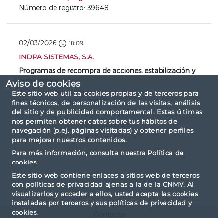
Número de registro: 39648
02/03/2026
18:09
INDRA SISTEMAS, S.A.
Programas de recompra de acciones, estabilización y
autocartera
Aviso de cookies
Programa de recompra de acciones
Este sitio web utiliza cookies propias y de terceros para
Número de registro: 39537
fines técnicos, de personalización de las visitas, análisis
del sitio y de publicidad comportamental. Estas últimas
nos permiten obtener datos sobre tus hábitos de
Página 2 de 27
navegación (p.ej. páginas visitadas) y obtener perfiles
«
1
2
3
4
5
...
»
para mejorar nuestros contenidos.
Para más información, consulta nuestra
Política de
cookies
Este sitio web contiene enlaces a sitios web de terceros
con políticas de privacidad ajenas a la de la CNMV. Al
visualizarlos y acceder a ellos, usted acepta las cookies
instaladas por terceros y sus políticas de privacidad y
cookies.
Contacto