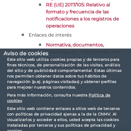
RE (UE) 2017/105: Relativo al
formato y frecuencia de las
notificaciones a los registros de
operaciones
Enlaces de interés
Normativa, documentos,
consultas, etc., relacionadas con
Aviso de cookies
EMIR en ESMA
Este sitio web utiliza cookies propias y de terceros para
fines técnicos, de personalización de las visitas, análisis
Acceso completo y actualizado
del sitio y de publicidad comportamental. Estas últimas
de RTS e ITS de EMIR de la
nos permiten obtener datos sobre tus hábitos de
Comisión Europea
navegación (p.ej. páginas visitadas) y obtener perfiles
para mejorar nuestros contenidos.
Para más información, consulta nuestra
Política de
cookies
Este sitio web contiene enlaces a sitios web de terceros
con políticas de privacidad ajenas a la de la CNMV. Al
visualizarlos y acceder a ellos, usted acepta las cookies
instaladas por terceros y sus políticas de privacidad y
cookies.