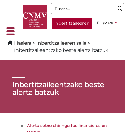
Buscar:
Euskara
Inbertitzailearen
Hasiera
>
Inbertitzailearen saila
>
Inbertitzaileentzako beste alerta batzuk
Inbertitzaileentzako beste
alerta batzuk
Alerta sobre chiringuitos financieros en
verano