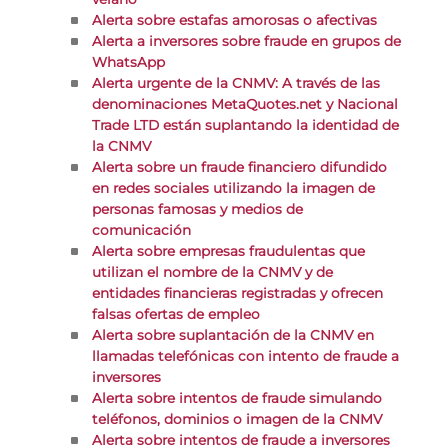
Alerta sobre estafas amorosas o afectivas
Alerta a inversores sobre fraude en grupos de
WhatsApp
Alerta urgente de la CNMV: A través de las
denominaciones MetaQuotes.net y Nacional
Trade LTD están suplantando la identidad de
la CNMV
Alerta sobre un fraude financiero difundido
en redes sociales utilizando la imagen de
personas famosas y medios de
comunicación
Alerta sobre empresas fraudulentas que
utilizan el nombre de la CNMV y de
entidades financieras registradas y ofrecen
falsas ofertas de empleo
Alerta sobre suplantación de la CNMV en
llamadas telefónicas con intento de fraude a
inversores
Alerta sobre intentos de fraude simulando
teléfonos, dominios o imagen de la CNMV
Alerta sobre intentos de fraude a inversores