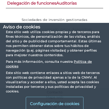
Delegación de funciones
Auditorías
Sociedades de inversión gestionadas
Aviso de cookies
No se han encontrado datos disponibles
Este sitio web utiliza cookies propias y de terceros para
fines técnicos, de personalización de las visitas, análisis
del sitio y de publicidad comportamental. Estas últimas
Sociedades Capital Riesgo gestionadas
nos permiten obtener datos sobre tus hábitos de
navegación (p.ej. páginas visitadas) y obtener perfiles
No se han encontrado datos disponibles
para mejorar nuestros contenidos.
Para más información, consulta nuestra
Política de
cookies
Este sitio web contiene enlaces a sitios web de terceros
con políticas de privacidad ajenas a la de la CNMV. Al
visualizarlos y acceder a ellos, usted acepta las cookies
instaladas por terceros y sus políticas de privacidad y
cookies.
Contacto
Mapa web
Nota legal
Configuración de cookies
Política de cookies