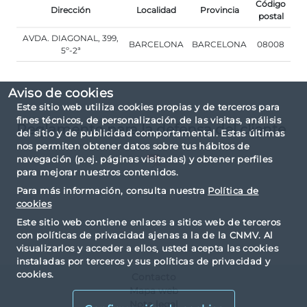
Código
Dirección
Localidad
Provincia
postal
AVDA. DIAGONAL, 399,
BARCELONA
BARCELONA
08008
5º-2ª
Aviso de cookies
Este sitio web utiliza cookies propias y de terceros para
fines técnicos, de personalización de las visitas, análisis
Reglamento para la defensa del cliente
del sitio y de publicidad comportamental. Estas últimas
nos permiten obtener datos sobre tus hábitos de
navegación (p.ej. páginas visitadas) y obtener perfiles
para mejorar nuestros contenidos.
Para más información, consulta nuestra
Política de
cookies
Este sitio web contiene enlaces a sitios web de terceros
con políticas de privacidad ajenas a la de la CNMV. Al
visualizarlos y acceder a ellos, usted acepta las cookies
instaladas por terceros y sus políticas de privacidad y
cookies.
Contacto
Mapa web
Nota legal