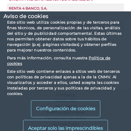
RENTA 4 BANCO, S.A.
Aviso de cookies
TRESSIS, SOCIEDAD DE VALORES, S.A.
Este sitio web utiliza cookies propias y de terceros para
UNICORP PATRIMONIO, SOCIEDAD DE VALORES, S.A.
fines técnicos, de personalización de las visitas, análisis
del sitio y de publicidad comportamental. Estas últimas
nos permiten obtener datos sobre tus hábitos de
navegación (p.ej. páginas visitadas) y obtener perfiles
para mejorar nuestros contenidos.
Para más información, consulta nuestra
Política de
cookies
Este sitio web contiene enlaces a sitios web de terceros
con políticas de privacidad ajenas a la de la CNMV. Al
visualizarlos y acceder a ellos, usted acepta las cookies
instaladas por terceros y sus políticas de privacidad y
cookies.
Contacto
Mapa web
Nota legal
Configuración de cookies
Política de cookies
Protección de datos
Accesibilidad