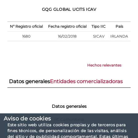
GQG GLOBAL UCITS ICAV
Nº Registro oficial
Fecha registro oficial
Tipo IIC
País
1680
16/02/2018
SICAV
IRLANDA
Hechos relevantes
Datos generales
Entidades comercializadoras
Datos generales
Aviso de cookies
IIC Comunitaria
Este sitio web utiliza cookies propias y de terceros para
IIC Sujeto a la directiva 2009/65/CE
fines técnicos, de personalización de las visitas, análisis
del sitio y de publicidad comportamental. Estas últimas