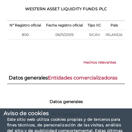
WESTERN ASSET LIQUIDITY FUNDS PLC
Nº Registro oficial
Fecha registro oficial
Tipo IIC
País
800
06/11/2009
SICAV
IRLANDA
Hechos relevantes
Datos generales
Entidades comercializadoras
Datos generales
Aviso de cookies
IIC Comunitaria
Este sitio web utiliza cookies propias y de terceros para
IIC Sujeto a la directiva 2009/65/CE
fines técnicos, de personalización de las visitas, análisis
del sitio y de publicidad comportamental. Estas últimas