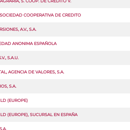
GRARIA, S. COOP. DE CREDITO V.
 SOCIEDAD COOPERATIVA DE CREDITO
IONES, A.V., S.A.
IEDAD ANONIMA ESPAÑOLA
., S.A.U.
L, AGENCIA DE VALORES, S.A.
S, S.A.
LD (EUROPE)
D (EUROPE), SUCURSAL EN ESPAÑA
S.A.