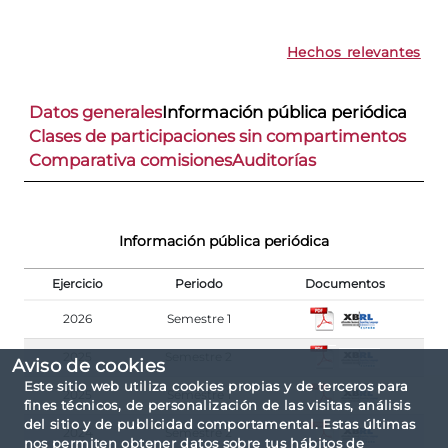
Hechos relevantes
Datos generales
Información pública periódica
Clases de participaciones sin compartimentos
Comparativa comisiones
Auditorías
Información pública periódica
Ejercicio
Periodo
Documentos
2026
Semestre 1
2025
Semestre 2
Aviso de cookies
Este sitio web utiliza cookies propias y de terceros para
2025
Semestre 1
fines técnicos, de personalización de las visitas, análisis
del sitio y de publicidad comportamental. Estas últimas
2024
Semestre 2
nos permiten obtener datos sobre tus hábitos de