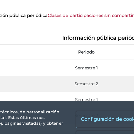
ión pública periódica
Clases de participaciones sin compart
Información pública perió
Periodo
Semestre 1
Semestre 2
Semestre 1
s técnicos, de personalización
Semestre 2
tal. Estas últimas nos
Configuración de cook
. páginas visitadas) y obtener