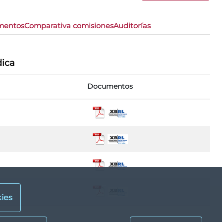
imentos
Comparativa comisiones
Auditorías
dica
Documentos
ies