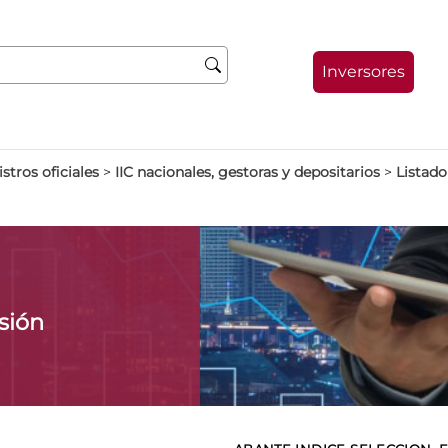
Inversores
stros oficiales
>
IIC nacionales, gestoras y depositarios
>
Listado
sión