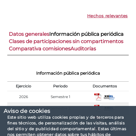
Hechos relevantes
Datos generales
Información pública periódica
Clases de participaciones sin compartimentos
Comparativa comisiones
Auditorías
Información pública periódica
Ejercicio
Periodo
Documentos
2026
Semestre 1
2025
Semestre 2
Aviso de cookies
Este sitio web utiliza cookies propias y de terceros para
2025
Semestre 1
fines técnicos, de personalización de las visitas, análisis
del sitio y de publicidad comportamental. Estas últimas
2024
Semestre 2
nos permiten obtener datos sobre tus hábitos de