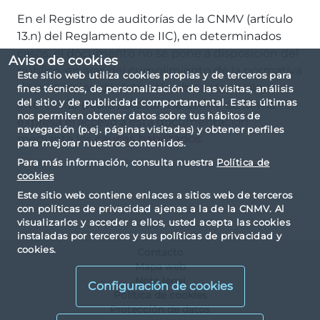
En el Registro de auditorías de la CNMV (artículo
13.n) del Reglamento de IIC), en determinados
casos, el documento no se pone a disposición del
Aviso de cookies
público, en aras del cumplimiento de la normativa
Este sitio web utiliza cookies propias y de terceros para
de protección de datos. No obstante, cualquier
fines técnicos, de personalización de las visitas, análisis
del sitio y de publicidad comportamental. Estas últimas
interesado podrá solicitar a la CNMV de forma
nos permiten obtener datos sobre tus hábitos de
expresa el acceso a esta documentación
navegación (p.ej. páginas visitadas) y obtener perfiles
mediante los
cauces habilitados
.
para mejorar nuestros contenidos.
Para más información, consulta nuestra
Política de
cookies
Este sitio web contiene enlaces a sitios web de terceros
con políticas de privacidad ajenas a la de la CNMV. Al
visualizarlos y acceder a ellos, usted acepta las cookies
instaladas por terceros y sus políticas de privacidad y
cookies.
Contacto
Mapa web
Nota legal
Configuración de cookies
Política de cookies
Protección de datos