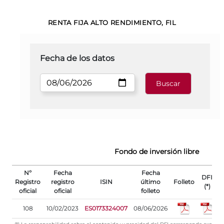
RENTA FIJA ALTO RENDIMIENTO, FIL
Fecha de los datos
Fondo de inversión libre
Nº
Fecha
Fecha
DFI
Registro
registro
ISIN
último
Folleto
(*)
oficial
oficial
folleto
r
108
10/02/2023
ES0173324007
08/06/2026
0
(*) La responsabilidad sobre el contenido y veracidad del DFI corresponde exclus