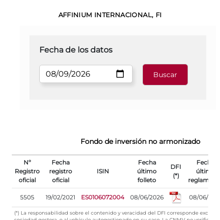
AFFINIUM INTERNACIONAL, FI
Fecha de los datos
Fondo de inversión no armonizado
Nº
Fecha
Fecha
Fecha
DFI
Registro
registro
ISIN
último
último
(*)
oficial
oficial
folleto
reglament
5505
19/02/2021
ES0106072004
08/06/2026
08/06/202
(*) La responsabilidad sobre el contenido y veracidad del DFI corresponde exclusi
sociedad gestora, o al vehículo autogestionado en su caso. La CNMV no verifica su