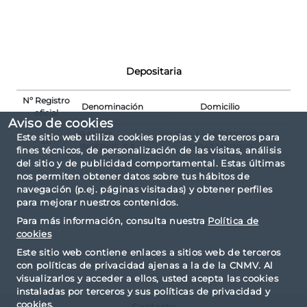
Depositaria
Nº Registro
Denominación
Domicilio
oficial
Aviso de cookies
BANCO
AV. DE LA HISPANIDAD N.6 -
Este sitio web utiliza cookies propias y de terceros para
211
INVERSIS, S.A.
28042 MADRID
fines técnicos, de personalización de las visitas, análisis
del sitio y de publicidad comportamental. Estas últimas
nos permiten obtener datos sobre tus hábitos de
navegación (p.ej. páginas visitadas) y obtener perfiles
para mejorar nuestros contenidos.
Para más información, consulta nuestra
Política de
cookies
Este sitio web contiene enlaces a sitios web de terceros
con políticas de privacidad ajenas a la de la CNMV. Al
visualizarlos y acceder a ellos, usted acepta las cookies
instaladas por terceros y sus políticas de privacidad y
cookies.
Contacto