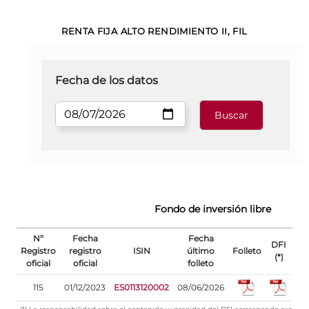
RENTA FIJA ALTO RENDIMIENTO II, FIL
Fecha de los datos
Fondo de inversión libre
Nº
Fecha
Fecha
DFI
Registro
registro
ISIN
último
Folleto
(*)
oficial
oficial
folleto
re
115
01/12/2023
ES0113120002
08/06/2026
08
(*) La responsabilidad sobre el contenido y veracidad del DFI corresponde exclus