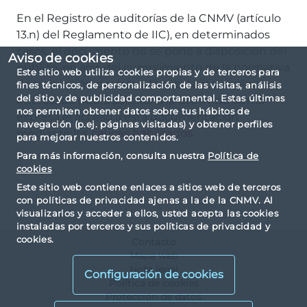
En el Registro de auditorías de la CNMV (artículo
13.n) del Reglamento de IIC), en determinados
casos, el documento no se pone a disposición del
Aviso de cookies
público, en aras del cumplimiento de la normativa
Este sitio web utiliza cookies propias y de terceros para
de protección de datos. No obstante, cualquier
fines técnicos, de personalización de las visitas, análisis
del sitio y de publicidad comportamental. Estas últimas
interesado podrá solicitar a la CNMV de forma
nos permiten obtener datos sobre tus hábitos de
expresa el acceso a esta documentación
navegación (p.ej. páginas visitadas) y obtener perfiles
mediante los
cauces habilitados
.
para mejorar nuestros contenidos.
Para más información, consulta nuestra
Política de
cookies
Este sitio web contiene enlaces a sitios web de terceros
con políticas de privacidad ajenas a la de la CNMV. Al
visualizarlos y acceder a ellos, usted acepta las cookies
instaladas por terceros y sus políticas de privacidad y
cookies.
Contacto
Mapa web
Nota legal
Configuración de cookies
Política de cookies
Protección de datos