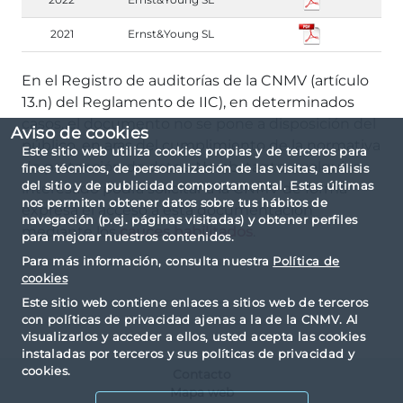
2021
Ernst&Young SL
En el Registro de auditorías de la CNMV (artículo
13.n) del Reglamento de IIC), en determinados
casos, el documento no se pone a disposición del
Aviso de cookies
público, en aras del cumplimiento de la normativa
Este sitio web utiliza cookies propias y de terceros para
de protección de datos. No obstante, cualquier
fines técnicos, de personalización de las visitas, análisis
del sitio y de publicidad comportamental. Estas últimas
interesado podrá solicitar a la CNMV de forma
nos permiten obtener datos sobre tus hábitos de
expresa el acceso a esta documentación
navegación (p.ej. páginas visitadas) y obtener perfiles
mediante los
cauces habilitados
.
para mejorar nuestros contenidos.
Para más información, consulta nuestra
Política de
cookies
Este sitio web contiene enlaces a sitios web de terceros
con políticas de privacidad ajenas a la de la CNMV. Al
visualizarlos y acceder a ellos, usted acepta las cookies
instaladas por terceros y sus políticas de privacidad y
cookies.
Contacto
Mapa web