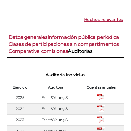
Hechos relevantes
Datos generales
Información pública periódica
Clases de participaciones sin compartimentos
Comparativa comisiones
Auditorías
Auditoría individual
Ejercicio
Auditora
Cuentas anuales
2025
Ernst&Young SL
2024
Ernst&Young SL
2023
Ernst&Young SL
2022
Ernst&Young SL