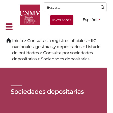
Buscar:
Español
Inversores
Inicio
>
Consultas a registros oficiales
>
IIC
nacionales, gestoras y depositarios
>
Listado
de entidades
>
Consulta por sociedades
depositarias
>
Sociedades depositarias
Sociedades depositarias