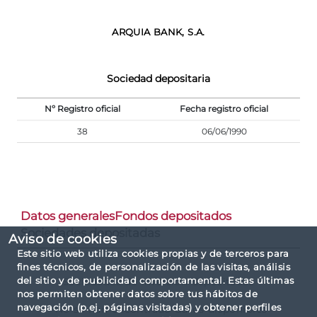
ARQUIA BANK, S.A.
Sociedad depositaria
Nº Registro oficial
Fecha registro oficial
38
06/06/1990
Datos generales
Fondos depositados
Sociedades depositadas
Aviso de cookies
Este sitio web utiliza cookies propias y de terceros para
fines técnicos, de personalización de las visitas, análisis
del sitio y de publicidad comportamental. Estas últimas
Sociedades de inversión depositadas
nos permiten obtener datos sobre tus hábitos de
navegación (p.ej. páginas visitadas) y obtener perfiles
No se han encontrado datos disponibles