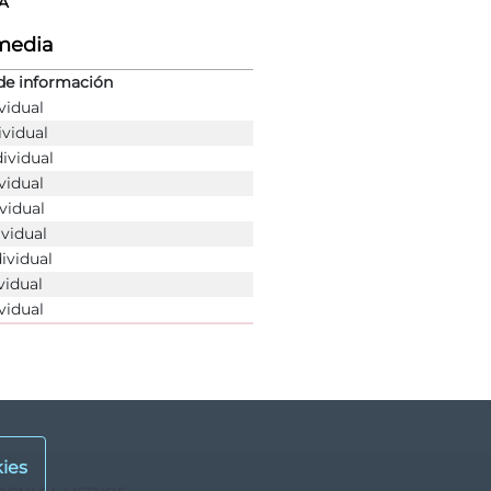
A
rmedia
de información
vidual
ividual
dividual
vidual
vidual
ividual
dividual
vidual
vidual
ies